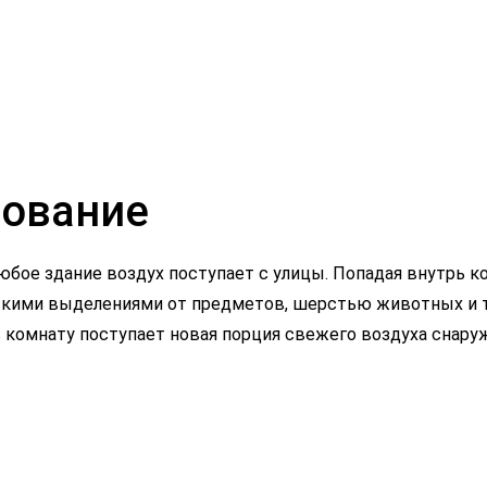
рование
юбое здание воздух поступает с улицы. Попадая внутрь 
скими выделениями от предметов, шерстью животных и т.
в комнату поступает новая порция свежего воздуха снаруж
Нажимая на кнопку я подтверждаю что
Нажимая на кнопку я подтверждаю что
ознакомился с Политикой конфиденциальности и
ознакомился с Политикой конфиденциальности и
даю своё согласие на обработку своих
даю своё согласие на обработку своих